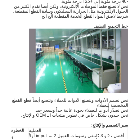
-40 درجة مئوية إلى +125 درجة مئوية.
نحن لا نصنع فقط الموصلات الإلكترونية، ولكن أيضا نقدم الكثير من
الحلول الإلكترونية مثل الحرارية السيليكون وسادة القطع المقطعة،
شريط لاصق المواد القطع الخدمة المقطعة الخ الخ.
خط التجميع النظيف
نحن نصمم الأدوات ونتصنع الأدوات للعملاء ونتصنع أيضاً قطع القطع
المخصصة للعملاء
نحن نصدّر أدوات للعملاء بجودة عالية جداً وبسعر جيد.
نحن جيدون بشكل خاص في تطوير منتجات الـ OEM والإنتاج.
سير التصميم والإنتاج:
العملية
الخطوة
أولاً imput → تلقي رسومات العميل 2D و 3D ، أفضل
1