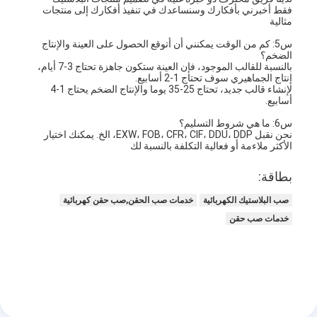
حقن صب طلقة واحدة
فقط أخبرني بأفكارك وسنساعدك في تنفيذ أفكارك إلى منتجات
مثالية
صب حقن صب
س5: كم من الوقت يمكنني أن أتوقع الحصول على العينة والإنتاج
الضخم؟
بالنسبة للقالب الموجود، فإن العينة ستكون جاهزة تحتاج 3-7 أيام،
صب حقن OEM
إنتاج الجماهيري سوف تحتاج 1-2 أسابيع.
لإنشاء قالب جديد، تحتاج 25-35 يوما والإنتاج الضخم يحتاج 1-4
أسابيع.
إدراج حقن صب
س6: ما هي شروط التسليم؟
حقن صب الإلكترونيات
نحن نقبل EXW، FOB، CFR، CIF، DDU، DDP، الخ. يمكنك اختيار
الأكثر ملاءمة أو فعالية التكلفة بالنسبة لك
صب حقن السيليكون
بطاقة:
خدمة الصب يموت
صب البلاستيك الكهربائية
خدمات صب الحقن,صب حقن كهربائية
خدمات صب حقن