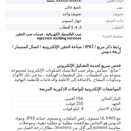
حياة العفن
300000-500000 لقطة
ينهي
تلميع عالي
تجويف
تجويف واحد
مادة المنتج
جهاز كمبيوتر
القطب
3، 4، 5 أقطاب
,
صب البلاستيك الكهربائية ، خدمات صب الحقن
تسليط الضوء:
injection molding services
رابط ذكر مربع / IP67 / صناعة الحقن الإلكترونية / اتصال المسمار /
أربعة دبوس
فحص سريع لخدمة التشكيل الإلكتروني
" صانع " شيامين
يوفر صب البلاستيك للمكونات الإلكترونية لمجموعة
متنوعة من التطبيقات ، مثل التطبيقات الهيكلية ، بما في ذلك الألواح
ومكونات المفتاح ،بالإضافة إلى الأغلفة والدعامات للأنظمة النهائية.
المواصفات الإلكترونية للواصلات الذكورية المربعة:
التيار الحالي
10A أقصى
الجهد
250 فولت
فولتاج الاختبار
4 كيلو فولت
مع UL 94V0 مستوى رفض الملفات، ومستوى حماية IP65، ومواد
الدبوس هو النحاس مع الفضة مطلية أو مطلية ذهبية، وموصلات
مقاومة acheive إلى أقل من 3mohms ،نطاق درجة العمل من