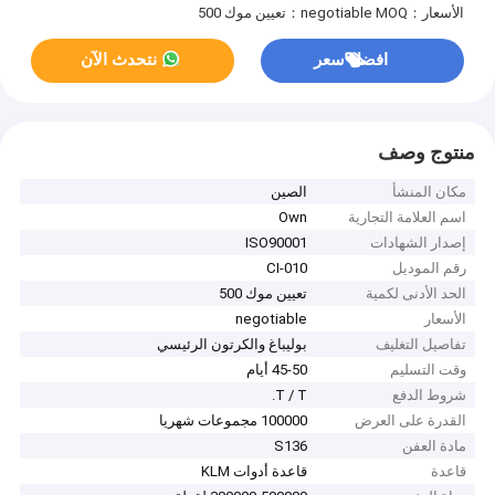
الأسعار：negotiable
MOQ：تعيين موك 500
افضل سعر
نتحدث الآن
منتوج وصف
مكان المنشأ
الصين
اسم العلامة التجارية
Own
إصدار الشهادات
ISO90001
رقم الموديل
CI-010
الحد الأدنى لكمية
تعيين موك 500
الأسعار
negotiable
تفاصيل التغليف
بوليباغ والكرتون الرئيسي
وقت التسليم
45-50 أيام
شروط الدفع
T / T.
القدرة على العرض
100000 مجموعات شهريا
مادة العفن
S136
قاعدة
قاعدة أدوات KLM