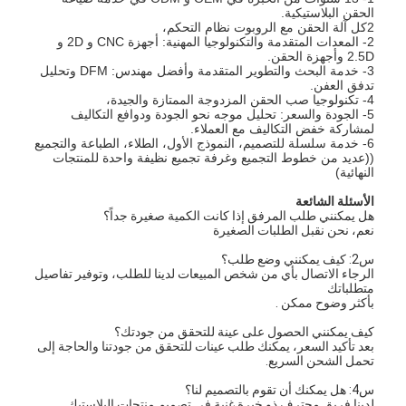
الحقن البلاستيكية.
معلومات عنا
2كل آلة الحقن مع الروبوت نظام التحكم،
2- المعدات المتقدمة والتكنولوجيا المهنية: أجهزة CNC و 2D و
2.5D وأجهزة الحقن.
جولة في المعمل
3- خدمة البحث والتطوير المتقدمة وأفضل مهندس: DFM وتحليل
تدفق العفن.
اتصل بنا
4- تكنولوجيا صب الحقن المزدوجة الممتازة والجيدة،
5- الجودة والسعر: تحليل موجه نحو الجودة ودوافع التكاليف
لمشاركة خفض التكاليف مع العملاء.
حالات
6- خدمة سلسلة للتصميم، النموذج الأول، الطلاء، الطباعة والتجميع
((عديد من خطوط التجميع وغرفة تجميع نظيفة واحدة للمنتجات
النهائية)
نتحدث الآن
الأسئلة الشائعة
هل يمكنني طلب المرفق إذا كانت الكمية صغيرة جداً؟
نعم، نحن نقبل الطلبات الصغيرة
خدمات صب الحقن
س2: كيف يمكنني وضع طلب؟
الرجاء الاتصال بأي من شخص المبيعات لدينا للطلب، وتوفير تفاصيل
متطلباتك
خدمة صب حقن البلاستيك
بأكثر وضوح ممكن .
كيف يمكنني الحصول على عينة للتحقق من جودتك؟
صب حقن مزدوج
بعد تأكيد السعر، يمكنك طلب عينات للتحقق من جودتنا والحاجة إلى
تحمل الشحن السريع.
صب حقن دقيقة
س4: هل يمكنك أن تقوم بالتصميم لنا؟
لدينا فريق محترف ذو خبرة غنية في تصميم منتجات البلاستيك