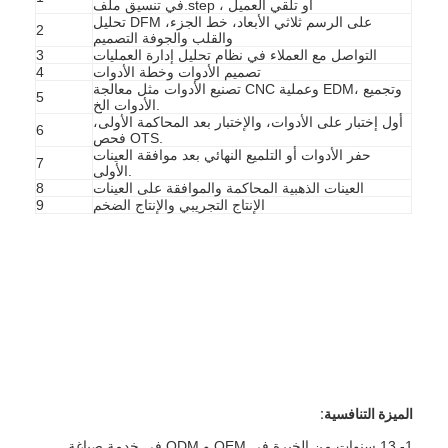
في تنسيق ملف.step ، أو تلقي العميل
تحليل DFM على الرسم ثلاثي الأبعاد، خط الجزء،
2
والقلب والجوفة التصميم
التواصل مع العملاء في نظام تحليل إدارة العمليات
3
تصميم الأدوات وخطة الأدوات
4
تصنيع الأدوات مثل معالجة CNC وعملية EDM، وتجميع
5
الأدوات الخ.
أول إختبار على الأدوات، والإختبار بعد المحاكمة الأولى،
6
فحص OTS.
حفر الأدوات أو التلميع النهائي بعد موافقة العينات
7
الأولى.
العينات الذهبية المحاكمة والموافقة على العينات
8
الإنتاج التجريبي والإنتاج الضخم
9
بيت
منتجات
الميزة التنافسية:
أشرطة فيديو
1- 13 سنوات من الخبرة في OEM و ODM في خدمة صياغة