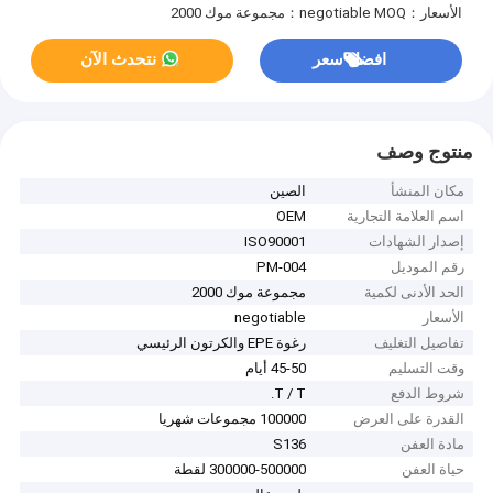
الأسعار：negotiable
MOQ：مجموعة موك 2000
افضل سعر
نتحدث الآن
منتوج وصف
مكان المنشأ
الصين
اسم العلامة التجارية
OEM
إصدار الشهادات
ISO90001
رقم الموديل
PM-004
الحد الأدنى لكمية
مجموعة موك 2000
الأسعار
negotiable
تفاصيل التغليف
رغوة EPE والكرتون الرئيسي
وقت التسليم
45-50 أيام
شروط الدفع
T / T.
القدرة على العرض
100000 مجموعات شهريا
مادة العفن
S136
حياة العفن
300000-500000 لقطة