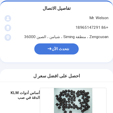
تفاصيل الاتصال
Mr. Welson
+86 18965147291
Zengcuoan ، منطقة Siming ، شيامن ، الصين 36000
نتحدث الآن
احصل على افضل سعر ل
أساس أدوات KLM
الدقة في صب
الحقن