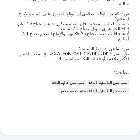
حقن صب طلقة واحدة
مثالية
س5: كم من الوقت يمكنني أن أتوقع الحصول على العينة والإنتاج
صب حقن صب
الضخم؟
بالنسبة للقالب الموجود، فإن العينة ستكون جاهزة تحتاج 3-7 أيام،
إنتاج الجماهيري سوف تحتاج 1-2 أسابيع.
صب حقن OEM
لإنشاء قالب جديد، تحتاج 25-35 يوما والإنتاج الضخم يحتاج 1-4
أسابيع.
إدراج حقن صب
س6: ما هي شروط التسليم؟
نحن نقبل EXW، FOB، CFR، CIF، DDU، DDP، الخ. يمكنك اختيار
الأكثر ملاءمة أو فعالية التكلفة بالنسبة لك.
حقن صب الإلكترونيات
بطاقة:
صب حقن السيليكون
صب حقن البلاستيك الدقة
صب حقن عالية الدقة
خدمة الصب يموت
صب حقن البلاستيك الدقة ، خدمات صب حقن