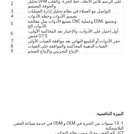
تحليل DFM على الرسم ثلاثي الأبعاد، خط الجزء، والقلب
2
والجوفة التصميم
التواصل مع العملاء في نظام تحليل إدارة العمليات
3
تصميم الأدوات وخطة الأدوات
4
تصنيع الأدوات مثل معالجة CNC وعملية EDM، وتجميع
5
الأدوات الخ.
أول إختبار على الأدوات، والإختبار بعد المحاكمة الأولى،
6
فحص OTS.
حفر الأدوات أو التلميع النهائي بعد موافقة العينات الأولى.
7
العينات الذهبية المحاكمة والموافقة على العينات
8
الإنتاج التجريبي والإنتاج الضخم
9
بيت
منتجات
الميزة التنافسية:
1- 13 سنوات من الخبرة في OEM و ODM في خدمة صياغة الحقن
أشرطة فيديو
البلاستيكية.
2كل آلة الحقن مع الروبوت نظام التحكم،