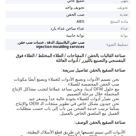
ينهي
تلميع عالي
تجويف
تجويف واحد
تغذية
صب الحقن
مادة المنتج
ABS
عداء
عداء ساخن عداء بارد
بوابة
بوابة جانبية
,
صب حقن البلاستيك الدقة ، خدمات صب حقن
تسليط الضوء:
injection moulding services
صناعة القالبات بالحقن / المفتاحات / الطلاء المختلط / الطلاء فوق
البنفسجي والتصنيع بالليزر
/ أدوات العائلة
صناعة الصقيع بالحقن
تفاصيل سريعة:
نحن نصمم الأدوات ونصنع الأدوات للعملاء ونصنع أيضًا مكونات
صب الحقن المخصصة للعملاء.
مع حلول DFM لدينا، ونحن نساعد عملائنا لتجنب مشاكل الإنتاج
المحتملة خلال مرحلة التصميم.
نحن نصدّر أدوات للعملاء بجودة عالية جداً وبسعر جيد.
نحن جيدون بشكل خاص في تطوير منتجات الـ OEM والإنتاج.
يمكننا ترتيب خدمة الشحن من باب إلى باب حسب متطلبات
العميل مع الملصق الخاص بالعميل.
صناعة الصقيع بالحقن
الوصف:
الأدوات التي سيتم تصنيعها عن طريق قطع الأسلاك البطيئة،