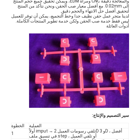
والمعالجة دقيقة CNC ومرآة EDM، ويمكن تحقيق جميع حجم المنتج
إلى 0.02mm. مع أفضل معيار صب الحقن،ونحن نتأكد من المنتج
لتحقيق أفضل حل الانتهاء والحجم دقيق.
لدينا متجر عمل حقن نظيف جدا وخط التجميع، يمكن أن توفر للعميل
ليس فقط خدمة صب الحقن ولكن خدمة تطوير المنتجات الكاملة.
أدوات العائلة
سير التصميم والإنتاج:
العملية
الخطوة
أولاً imput → تلقي رسومات العميل 2D و 3D ، أفضل
1
في تنسيق ملف.step ، أو تلقي العميل