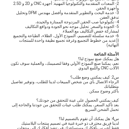
2- المعدات المتقدمة والتكنولوجيا المهنية: أجهزة CNC و 2D و 2.5D
معلومات عنا
وأجهزة الحقن.
3- خدمة البحث والتطوير المتقدمة وأفضل مهندس: DFM وتحليل
تدفق العفن.
جولة في المعمل
4- تكنولوجيا صب الحقن المزدوجة الممتازة والجيدة،
5- الجودة والسعر: تحليل موجه نحو الجودة ودوافع التكاليف
اتصل بنا
لمشاركة خفض التكاليف مع العملاء.
6- خدمة سلسلة للتصميم، النموذج الأول، الطلاء، الطباعة والتجميع
((عديد من خطوط التجميع وغرفة تجميع نظيفة واحدة للمنتجات
حالات
النهائية)
الأسئلة الشائعة
نتحدث الآن
هل يمكنك صنع نموذج لنا؟
نعم، يمكننا صنع النموذج الأولي وفقا لتصميمك، والعملية سوف تكون
الآلات CNC واللمع اليدوي
س2: كيف يمكنني وضع طلب؟
خدمات صب الحقن
الرجاء الاتصال بأي من شخص المبيعات لدينا للطلب، وتوفير تفاصيل
متطلباتك
بأكثر وضوح ممكن .
خدمة صب حقن البلاستيك
كيف يمكنني الحصول على عينة للتحقق من جودتك؟
بعد تأكيد السعر، يمكنك طلب عينات للتحقق من جودتنا والحاجة إلى
صب حقن مزدوج
تحمل الشحن السريع.
س4: هل يمكنك أن تقوم بالتصميم لنا؟
صب حقن دقيقة
لدينا فريق محترف ذو خبرة غنية في تصميم منتجات البلاستيك
فقط أخبرني بأفكارك وسنساعدك في تنفيذ أفكارك إلى منتجات