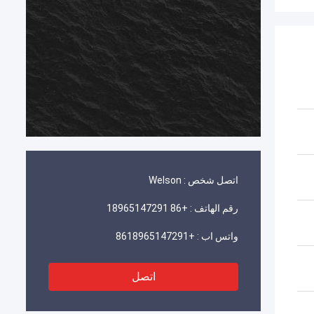
اتصل شخص :
Welson
رقم الهاتف :
+86 18965147291
واتس اب :
+8618965147291
اتصل