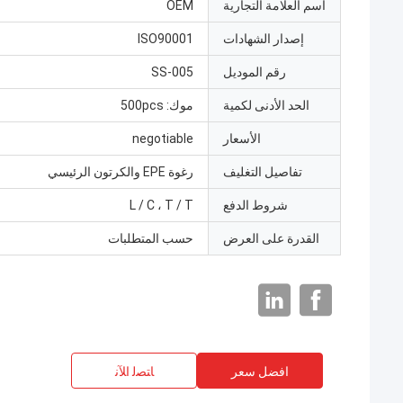
اسم العلامة التجارية
OEM
إصدار الشهادات
ISO90001
رقم الموديل
SS-005
الحد الأدنى لكمية
موك: 500pcs
الأسعار
negotiable
تفاصيل التغليف
رغوة EPE والكرتون الرئيسي
شروط الدفع
L / C ، T / T
القدرة على العرض
حسب المتطلبات
افضل سعر
ﺎﺘﺼﻟ ﺍﻶﻧ