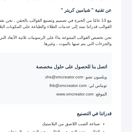
عن تقنية " شيامين كريتر "
مع 13 عامًا من الخبرة في تصميم وتصنيع القوالب بالحقن ، نحن
القوالب.قدراتنا تمتد إلى خدمات الطلاء والطباعة على المكونات البلا
نحن نخصص القوالب المتنوعة بناءً على الرسومات ثلاثية الأبعاد الت
والجزءات التي يتم صبها بالموت ، وغيرها.
اتصل بنا للحصول على حلول مخصصة
ويلسون تشو: zhs@xmcreator.com
توماس لي: lhb@xmcreator.com
الموقع: www.xmcreator.com
قدراتنا في التصنيع
صناعة الصب اللاصق من البلاستيك
القالب متعدد التجويف والقالب وحيد التجويف والمنتجات