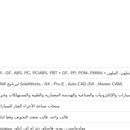
ون، النيلون + GF، ABS، PC، PC/ABS، PBT + GF، PP، POM، PMMA ، الخ
SolidWorks ، NX ، Pro-E ، Auto-CAD (NX ، Master CAM) لبرنامج CAM
سيارات والإلكترونيات والصناعية والهندسة المعمارية والطبية والمستهلكات وغيره
منتجات صناعة الأجزاء الغيار للسيارا
قالب واحد، قالب متعدد التجويف وفقا لذل
مولدماسترز، يودو، هاسكو، دي إم إي، إنكو، سينفنتي