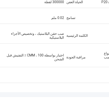
P20 
الحياة العفن
300000 لقطة
تسامح
0.02 ملم
صب حقن البلاستيك ، وتخصيص الأجزاء
الكلمة الرئيسية
البلاستيكية
واع
اختبار بواسطة CMM ، 100 ٪ التفتيش قبل
 صب
مراقبة الجودة
الشحن