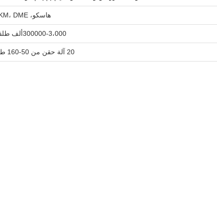
هاسكو، LKM، DME
300000-3،000ألف طلقة
20 آلة حقن من 50-160 طن