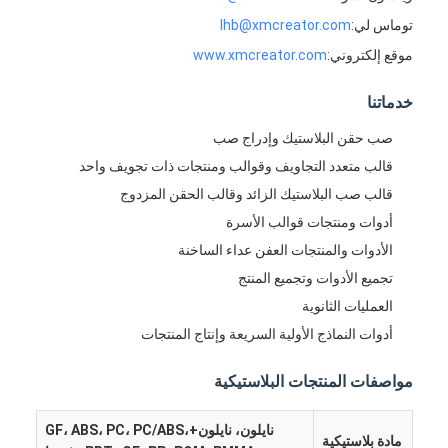
توماس لي:
lhb@xmcreator.com
موقع إلكتروني:
www.xmcreator.com
خدماتنا
صب حقن البلاستيك وإدراج صب
قالب متعدد التجاويف وقوالب ومنتجات ذات تجويف واحد
قالب صب البلاستيك الزائد وقالب الحقن المزدوج
أدوات ومنتجات قوالب الأسرة
الأدوات والمنتجات العفن عداء الساخنة
تجميع الأدوات وتجميع المنتج
العمليات الثانوية
بيت
أدوات النماذج الأولية السريعة وإنتاج المنتجات
منتجات
مواصفات المنتجات البلاستيكية
أشرطة فيديو
نايلون، نايلون+GF، ABS، PC، PC/ABS،
مادة بلاستيكية