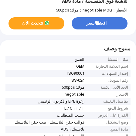
للأشعة فوق البنفسجية / مادة ABS
الأسعار：negotiable
MOQ：موك: 500pcs
افضل سعر
نتحدث الآن
منتوج وصف
مكان المنشأ
الصين
اسم العلامة التجارية
OEM
إصدار الشهادات
ISO90001
رقم الموديل
SS-024
الحد الأدنى لكمية
موك: 500pcs
الأسعار
negotiable
تفاصيل التغليف
رغوة EPE والكرتون الرئيسي
شروط الدفع
L / C ، T / T
القدرة على العرض
حسب المتطلبات
وضع التشكيل
قوالب حقن البلاستيك ، صب حقن البلاستيك
مادة المنتج
بلاستيك ، ABS