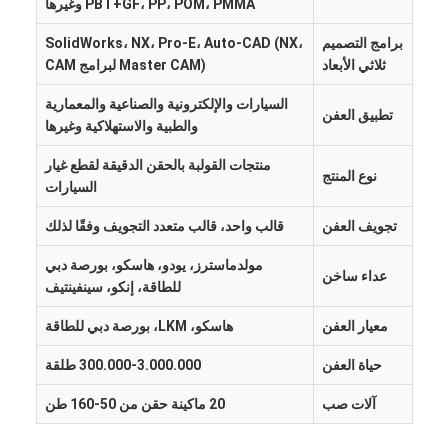
PBT+GF، PP، POM، PMMA وغيرها
معلومات عنا
برامج التصميم
SolidWorks، NX، Pro-E، Auto-CAD (NX،
جولة في المعمل
ثلاثي الأبعاد
Master CAM) لبرامج CAM
السيارات والإلكترونية والصناعية والمعمارية
اتصل بنا
تطبيق العفن
والطبية والاستهلاكية وغيرها
حالات
منتجات القولبة بالحقن الدقيقة لقطع غيار
نوع المنتج
السيارات
نتحدث الآن
تجويف العفن
قالب واحد، قالب متعدد التجويف وفقًا لذلك
مولدماسترز، يودو، هاسكو، بورصة دبي
عداء ساخن
خدمات صب الحقن
للطاقة، إنكو، سينفينتيف
معيار العفن
هاسكو، LKM، بورصة دبي للطاقة
خدمة صب حقن البلاستيك
حياة العفن
300.000-3.000.000 طلقة
صب حقن مزدوج
آلات صب
20 ماكينة حقن من 50-160 طن
صب حقن دقيقة