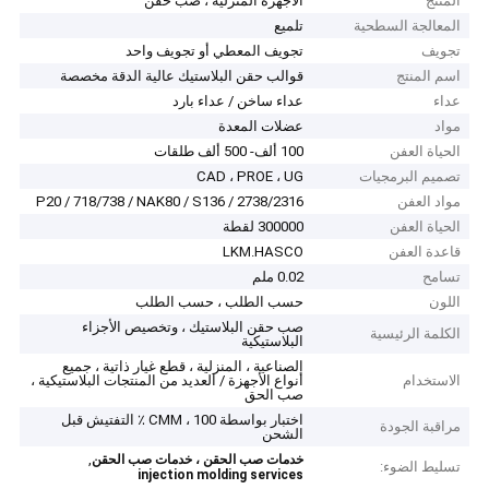
المنتج
الأجهزة المنزلية ، صب حقن
المعالجة السطحية
تلميع
تجويف
تجويف المعطي أو تجويف واحد
اسم المنتج
قوالب حقن البلاستيك عالية الدقة مخصصة
عداء
عداء ساخن / عداء بارد
مواد
عضلات المعدة
الحياة العفن
100 ألف- 500 ألف طلقات
تصميم البرمجيات
CAD ، PROE ، UG
مواد العفن
P20 / 718/738 / NAK80 / S136 / 2738/2316
الحياة العفن
300000 لقطة
قاعدة العفن
LKM.HASCO
تسامح
0.02 ملم
اللون
حسب الطلب ، حسب الطلب
صب حقن البلاستيك ، وتخصيص الأجزاء
الكلمة الرئيسية
البلاستيكية
الصناعية ، المنزلية ، قطع غيار ذاتية ، جميع
الاستخدام
أنواع الأجهزة / العديد من المنتجات البلاستيكية ،
صب الحق
اختبار بواسطة CMM ، 100 ٪ التفتيش قبل
مراقبة الجودة
الشحن
,
خدمات صب الحقن ، خدمات صب الحقن
تسليط الضوء:
injection molding services