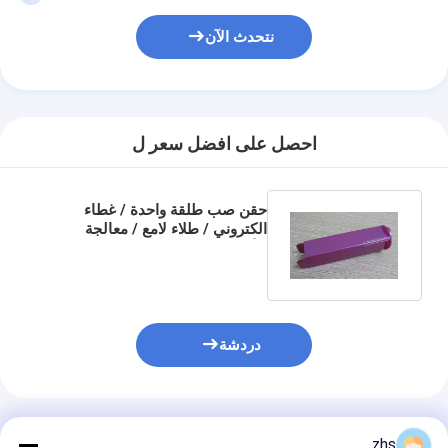
نتحدث الآن
احصل على افضل سعر ل
حقن صب طلقة واحدة / غطاء
الكتروني / طلاء لامع / معالجة
للأشعة فوق البنفسجية / مادة ABS
دردشة
المنتجات الموصى بها
zhs