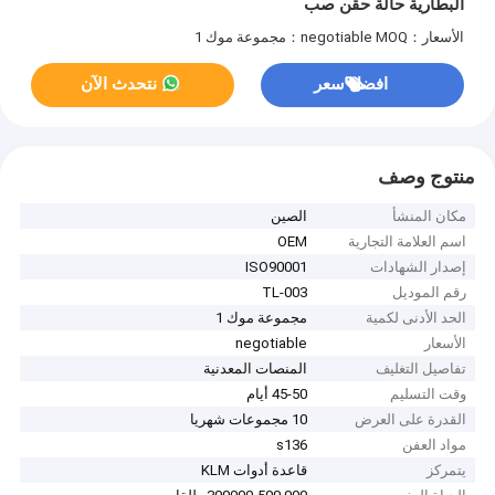
البطارية حالة حقن صب
الأسعار：negotiable
MOQ：مجموعة موك 1
افضل سعر
نتحدث الآن
منتوج وصف
مكان المنشأ
الصين
اسم العلامة التجارية
OEM
إصدار الشهادات
ISO90001
رقم الموديل
TL-003
الحد الأدنى لكمية
مجموعة موك 1
الأسعار
negotiable
تفاصيل التغليف
المنصات المعدنية
وقت التسليم
45-50 أيام
القدرة على العرض
10 مجموعات شهريا
مواد العفن
s136
يتمركز
قاعدة أدوات KLM