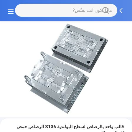
قالب واحد بالرصاص لسطح البولندية S136 الرصاص حمض