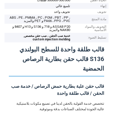
الحياة العفن
300000-500.000 طلقات
إنهاء
تلميع عالي
تجويف
تجويف واحد
ABS ، PE ، PMMA ، PC ، POM ، PBT ، PP ،
مادة المنتج
PA66 ، PPO ، PVC و PET والمزيد
التجويف والمواد
ASSAB P20 و 718 و S136 و H13 و 8407 و
الأساسية
NAK80 والمزيد
,
خدمة صب الحقن ، صب حقن مخصص
تسليط الضوء:
custom injection molding
قالب طلقة واحدة للسطح البولندي
S136 قالب حقن بطارية الرصاص
الحمضية
قالب حقن علبة بطارية حمض الرصاص / خدمة صب
الحقن / قالب طلقة واحدة
تتخصص خدمة القولبة بالحقن لدينا في تصنيع مكونات بلاستيكية
عالية الجودة لمختلف الصناعات بدقة وموثوقية.