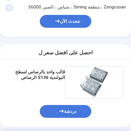
Zengcuoan ، منطقة Siming ، شيامن ، الصين 36000
نتحدث الآن
احصل على افضل سعر ل
قالب واحد بالرصاص لسطح
البولندية S136 الرصاص
حمض البطارية حالة حقن
صب
دردشة