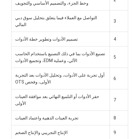
وخط الجزء، والتصميم الأساسي والتجويف
معلومات عنا
التواصل مع العملاء فيما يتعلق بتحليل سوق دبي
جولة في المعمل
3
المالي
اتصل بنا
4
تصميم الأدوات وتطوير خطة الأدوات
حالات
تصنيع الأدوات بما في ذلك التصنيع باستخدام الحاسب
5
الآلي، وعملية EDM، وتجميع الأدوات
نتحدث الآن
أول تجربة على الأدوات، وتحليل الأدوات بعد التجربة
6
الأولى، وفحص OTS
خدمات صب الحقن
حفر الأدوات أو التلميع النهائي بعد موافقة العينات
7
خدمة صب حقن البلاستيك
الأولى
صب حقن مزدوج
8
تجربة العينات الذهبية واعتماد العينات
صب حقن دقيقة
9
الإنتاج التجريبي والإنتاج الضخم