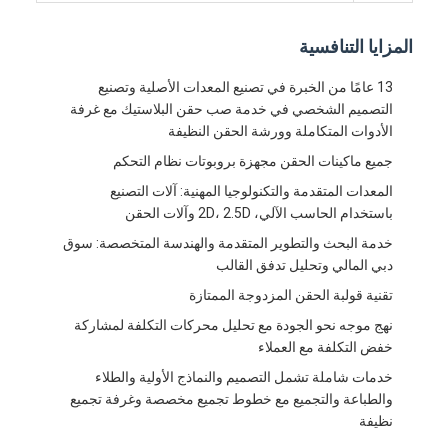
حقن صب طلقة واحدة
المزايا التنافسية
صب حقن صب
13 عامًا من الخبرة في تصنيع المعدات الأصلية وتصنيع
صب حقن OEM
التصميم الشخصي في خدمة صب حقن البلاستيك مع غرفة
الأدوات المتكاملة وورشة الحقن النظيفة
إدراج حقن صب
جميع ماكينات الحقن مجهزة بروبوتات نظام التحكم
حقن صب الإلكترونيات
المعدات المتقدمة والتكنولوجيا المهنية: آلات التصنيع
باستخدام الحاسب الآلي، 2D، 2.5D وآلات الحقن
صب حقن السيليكون
خدمة البحث والتطوير المتقدمة والهندسة المتخصصة: سوق
دبي المالي وتحليل تدفق القالب
خدمة الصب يموت
تقنية قولبة الحقن المزدوجة الممتازة
نهج موجه نحو الجودة مع تحليل محركات التكلفة لمشاركة
خفض التكلفة مع العملاء
خدمات شاملة تشمل التصميم والنماذج الأولية والطلاء
والطباعة والتجميع مع خطوط تجميع مخصصة وغرفة تجميع
نظيفة