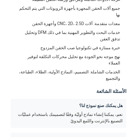
حقن صب طلقة واحدة
جميع آلات الحقن المجهزة بأجهزة الروبوتات التي يتم التحكم
بها
صب حقن صب
معدات متقدمة: آلات CNC، 2D، 2.5D وأجهزة الحقن
صب حقن OEM
خدمات البحث والتطوير المهنية بما في ذلك DFM وتحليل
تدفق العفن
إدراج حقن صب
خبرة ممتازة في تكنولوجيا صب الحقن المزدوج
نهج موجه نحو الجودة مع تحليل محركات التكلفة لتوفير
حقن صب الإلكترونيات
العملاء
صب حقن السيليكون
الخدمات الشاملة: التصميم، النماذج الأولية، الطلاء، الطباعة،
والتجميع
خدمة الصب يموت
الأسئلة الشائعة
هل يمكنك صنع نموذج لنا؟
نعم، يمكننا إنشاء نماذج أوليّة وفقًا لتصميمك باستخدام عمليّات
التصنيع بالإنترنت واللمع اليدويّ.