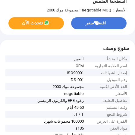
السطحية الملمس
الأسعار：negotiable
MOQ：مجموعة موك 2000
افضل سعر
نتحدث الآن
منتوج وصف
مكان المنشأ
الصين
اسم العلامة التجارية
OEM
إصدار الشهادات
ISO90001
رقم الموديل
DS-001
الحد الأدنى لكمية
مجموعة موك 2000
الأسعار
negotiable
تفاصيل التغليف
رغوة EPE والكرتون الرئيسي
وقت التسليم
45-50 أيام
شروط الدفع
T / T.
القدرة على العرض
100000 مجموعات شهريا
مواد العفن
s136