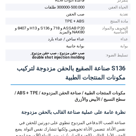
يتمركز
قاعدة أدوات KLM
الحياة العفن
300000-500.000 طلقات
تغذية
صب الحقن
مادة المنتج
TPE + ABS
التجويف والمواد
ASSAB P20 و 718 و S136 و H13 و 8407 و
الأساسية
NAK80 والمزيد
عداء
عداء ساخن / عداء بارد
بوابة
بوابة جانبية
,
صب حقن مزدوج ، صب حقن مزدوج
تسليط الضوء:
double shot injection molding
S136 صناعة الصقيع بالحقن مزدوجة لتركيب
مكونات المنتجات الطبية
مكونات المنتجات الطبية / صناعة الحقن المزدوجة / ABS + TPE /
سطح النسيج / الأبيض والأزرق
نظرة عامة على عملية صناعة القالب بالحقن مزدوجة
صناعة الصب الاندفاعي المزدوج تنطوي على دورتين للحقن في
نفس الأداة. تتضمن الأداة تجويفين ولكنها تتشارك نفس النواة. يضع
الحقن الأول القالب (الجزء الصلب) ،ثم يدور النواة 90 درجة لوضع