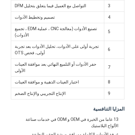
معلومات عنا
3
التواصل مع العميل فيما يتعلق بتحليل DFM
4
تصميم وتخطيط الأدوات
جولة في المعمل
تصنيع الأدوات (معالجة CNC ، عملية EDM ، تجميع
5
اتصل بنا
الأدوات)
حالات
تجربة أولى على الأدوات، تحليل الأدوات بعد تجربة
6
أولى، فحص OTS
نتحدث الآن
حفر الأدوات أو التلميع النهائي بعد موافقة العينات
7
الأولى
8
اختبار العينات الذهبية و موافقة العينات
خدمات صب الحقن
9
الإنتاج التجريبي والإنتاج الضخم
خدمة صب حقن البلاستيك
المزايا التنافسية
صب حقن مزدوج
13 عاما من الخبرة في OEM و ODM في خدمات صناعة
صب حقن دقيقة
الألواح البلاستيك
غرفة الأدوات الكاملة ومرافق ورشة الحقن النظيفة