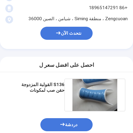
+86 18965147291
Zengcuoan ، منطقة Siming ، شيامن ، الصين 36000
نتحدث الآن
احصل على افضل سعر ل
S136 القولبة المزدوجة
حقن صب لمكونات
المنتجات الطبية السطحية
الملمس
دردشة