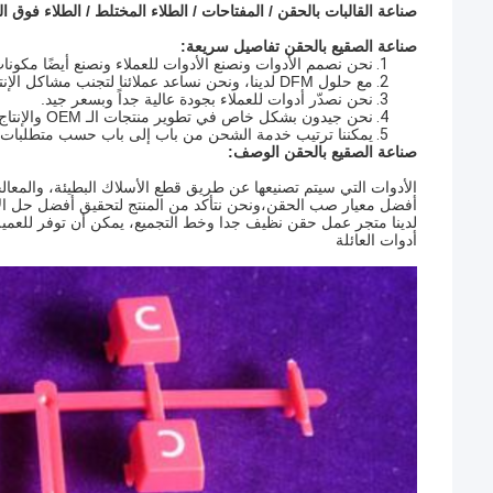
صناعة القالبات بالحقن / المفتاحات / الطلاء المختلط / الطلاء فوق ال
صناعة الصقيع بالحقن
تفاصيل سريعة:
نحن نصمم الأدوات ونصنع الأدوات للعملاء ونصنع أيضًا مكو
مع حلول DFM لدينا، ونحن نساعد عملائنا لتجنب مشاكل الإنتاج المحتملة خلال مرحلة التصميم.
نحن نصدّر أدوات للعملاء بجودة عالية جداً وبسعر جيد.
نحن جيدون بشكل خاص في تطوير منتجات الـ OEM والإنتاج.
يمكننا ترتيب خدمة الشحن من باب إلى باب حسب متطلبات ا
صناعة الصقيع بالحقن
الوصف:
أفضل معيار صب الحقن،ونحن نتأكد من المنتج لتحقيق أفضل حل الان
لدينا متجر عمل حقن نظيف جدا وخط التجميع، يمكن أن توفر للعم
أدوات العائلة