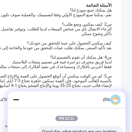
الأسئلة الشائعة
هل يمكنك صنع نموذج لنا؟
نعم، يمكننا صنع النموذج الأولي وفقا لتصميمك، والعملية سوف تكون الآلات CNC واللمع
س2: كيف يمكنني وضع طلب؟
الرجاء الاتصال بأي من شخص المبيعات لدينا للطلب، وتوفير تفاصيل 
بأكثر وضوح ممكن .
كيف يمكنني الحصول على عينة للتحقق من جودتك؟
بعد تأكيد السعر، يمكنك طلب عينات للتحقق من جودتنا والحاجة إلى 
س4: هل يمكنك أن تقوم بالتصميم لنا؟
لدينا فريق محترف ذو خبرة غنية في تصميم منتجات البلاستيك
فقط أخبرني بأفكارك وسنساعدك في تنفيذ أفكارك إلى منتجات مثالي
س5: كم من الوقت يمكنني أن أتوقع الحصول على العينة والإنتاج الضخم؟
بالنسبة للقالب الموجود، فإن العينة ستكون جاهزة تحتاج 3-7 أيام، إنتاج الجماهيري سوف تحتاج 1-2 أسابيع.
لإنشاء قالب جديد، تحتاج 25-35 يوما والإنتاج الضخم يحتاج 1-4 أسابيع.
س6: ما هي شروط التسليم؟
zhs
نحن نقبل EXW، FOB، CFR، CIF، DDU، DDP، الخ. يمكنك اختيار الأكثر ملاءمة أو فعالية التكلفة بالنسبة لك.
12:11 PM
صب حقن البلاستيك الدقة
صب حقن عالية الدقة
Good day, what product are you looking 