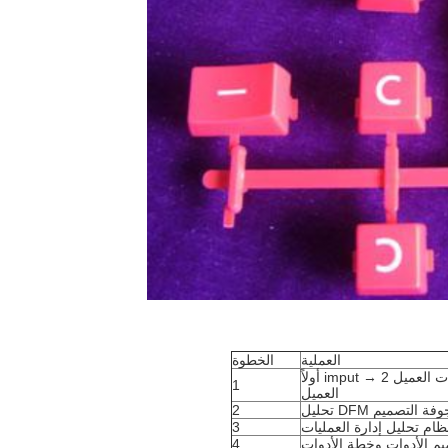
العملية
الخطوة
أولاً imput → تلقي رسومات العميل 2D و 3D ، أفضل في تنسيق ملف.step ، أو تلقي
1
العميل
الجوفة التصميم
2
ظام تحليل إدارة العمليات
3
م الأدوات وخطة الأدوات
4