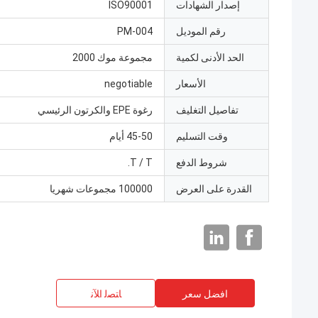
إصدار الشهادات
ISO90001
رقم الموديل
PM-004
الحد الأدنى لكمية
مجموعة موك 2000
الأسعار
negotiable
تفاصيل التغليف
رغوة EPE والكرتون الرئيسي
وقت التسليم
45-50 أيام
شروط الدفع
T / T.
القدرة على العرض
100000 مجموعات شهريا
افضل سعر
ﺎﺘﺼﻟ ﺍﻶﻧ