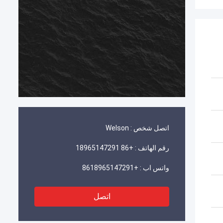
اتصل شخص :
Welson
رقم الهاتف :
+86 18965147291
واتس اب :
+8618965147291
اتصل