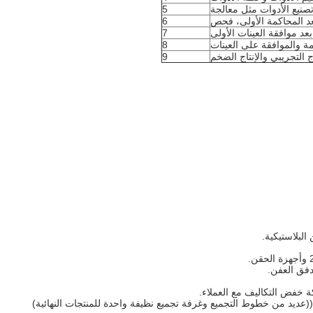
5
6
7
مة والموافقة على العينات
8
اج التجريبي والإنتاج الضخم
9