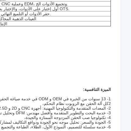
تصنيع الأدوات مثل معالجة CNC وعملية EDM، وتجميع الأدوات الخ.
أول إختبار على الأدوات، والإختبار بعد المحاكمة الأولى، فحص OTS.
حفر الأدوات أو التلميع النهائي بعد موافقة العينات الأولى.
العينات الذهبية المحاك
الإنت
الميزة التنافسية:
1- 13 سنوات من الخبرة في OEM و ODM في خدمة صياغة الحقن البلاستيكية.
2كل آلة الحقن مع الروبوت نظام التحكم،
2- المعدات المتقدمة والتكنولوجيا المهنية: أجهزة CNC و 2D و 2.5D وأجهزة الحقن.
3- خدمة البحث والتطوير المتقدمة وأفضل مهندس: DFM وتحليل تدفق العفن.
4- تكنولوجيا صب الحقن المزدوجة الممتازة والجيدة،
5- الجودة والسعر: تحليل موجه نحو الجودة ودوافع التكاليف لمشاركة خفض التكاليف مع العملاء.
6- خدمة سلسلة للتصميم، النموذج الأول، الطلاء، الطباعة والتجميع ((عديد من خطوط التجميع وغرفة تجميع نظيفة واحدة للمنتجات النهائية)