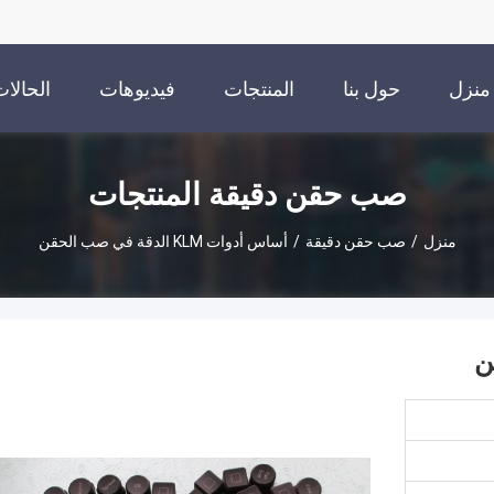
منزل
حول بنا
المنتجات
فيديوهات
الحالا
صب حقن دقيقة المنتجات
منزل
/
صب حقن دقيقة
/
أساس أدوات KLM الدقة في صب الحقن