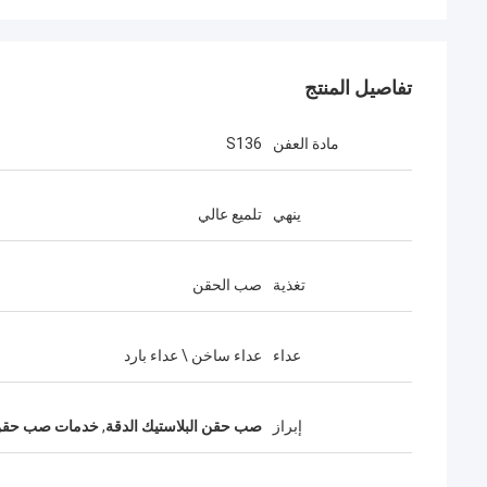
تفاصيل المنتج
مادة العفن
S136
ينهي
تلميع عالي
تغذية
صب الحقن
عداء
عداء ساخن \ عداء بارد
إبراز
صب حقن البلاستيك الدقة
,
خدمات صب حق