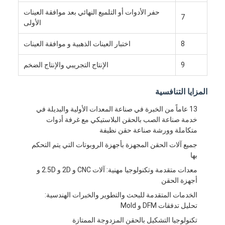
معلومات عنا
حفر الأدوات أو التلميع النهائي بعد موافقة العينات
7
الأولى
جولة في المعمل
8
اختبار العينات الذهبية و موافقة العينات
اتصل بنا
9
الإنتاج التجريبي والإنتاج الضخم
حالات
المزايا التنافسية
نتحدث الآن
13 عاماً من الخبرة في صناعة المعدات الأولية والبديلة في
خدمة صناعة الصب بالحقن البلاستيكي مع غرفة أدوات
متكاملة وورشة صناعة حقن نظيفة
خدمات صب الحقن
جميع آلات الحقن المجهزة بأجهزة الروبوتات التي يتم التحكم
بها
خدمة صب حقن البلاستيك
معدات متقدمة وتكنولوجيا مهنية: آلات CNC و 2D و 2.5D و
أجهزة الحقن
صب حقن مزدوج
الخدمات المتقدمة للبحث والتطوير والخبرات الهندسية:
تحليل تدفقات DFM و Mold
صب حقن دقيقة
تكنولوجيا التشكيل بالحقن المزدوجة الممتازة