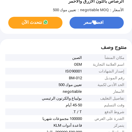
الرصاص باللون الأزرق والأحمر
الأسعار：negotiable
MOQ：تعيين موك 500
افضل سعر
نتحدث الآن
منتوج وصف
مكان المنشأ
الصين
اسم العلامة التجارية
OEM
إصدار الشهادات
ISO90001
رقم الموديل
BM-012
الحد الأدنى لكمية
تعيين موك 500
الأسعار
negotiable
تفاصيل التغليف
بوليباغ والكرتون الرئيسي
وقت التسليم
45-50 أيام
شروط الدفع
T / T.
القدرة على العرض
100000 مجموعات شهريا
يتمركز
قاعدة أدوات KLM