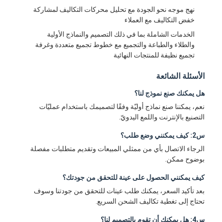
حقن صب طلقة واحدة
نهج موجه نحو الجودة مع تحليل محركات التكاليف لمشاركة
خفض التكاليف مع العملاء
صب حقن صب
الخدمات الشاملة بما في ذلك التصميم والنماذج الأولية
والطلاء والطباعة والتجميع مع خطوط تجميع متعددة وغرفة
صب حقن OEM
تجميع نظيفة للمنتجات النهائية
إدراج حقن صب
الأسئلة الشائعة
هل يمكنك صنع نموذج لنا؟
حقن صب الإلكترونيات
نعم، يمكننا صنع نماذج أوليّة وفقًا لتصميمك باستخدام عمليّات
صب حقن السيليكون
التصنيع بالإنترنت واللمع اليدويّ.
س2: كيف يمكنني وضع طلب؟
خدمة الصب يموت
الرجاء الاتصال بأي من ممثلي المبيعات وتقديم متطلبات مفصلة
بوضوح ممكن.
كيف يمكنني الحصول على عينة للتحقق من جودتك؟
بعد تأكيد السعر، يمكنك طلب عينات للتحقق من جودتنا وسوف
تحتاج إلى تغطية تكاليف الشحن السريع.
س4: هل يمكنك أن تقوم بالتصميم لنا؟