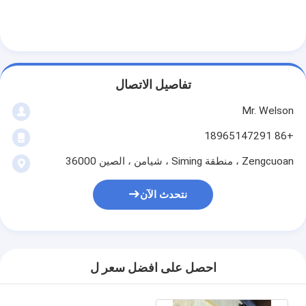
تفاصيل الاتصال
Mr. Welson
+86 18965147291
Zengcuoan ، منطقة Siming ، شيامن ، الصين 36000
نتحدث الآن
احصل على افضل سعر ل