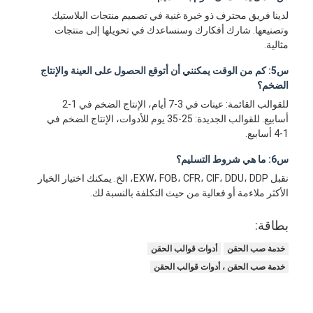
لدينا فريق محترف ذو خبرة غنية في تصميم منتجات البلاستيك
وتصنيعها. شارك أفكارك وسنساعدك في تحويلها إلى منتجات
مثالية.
س5: كم من الوقت يمكنني أن أتوقع الحصول على العينة والإنتاج
الضخم؟
للقوالب القائمة: عينات في 3-7 أيام، الإنتاج الضخم في 1-2
أسابيع. للقوالب الجديدة: 25-35 يوم للأدوات، الإنتاج الضخم في
1-4 أسابيع.
س6: ما هي شروط التسليم؟
نقبل EXW، FOB، CFR، CIF، DDU، DDP، الخ. يمكنك اختيار الخيار
الأكثر ملاءمة أو فعالية من حيث التكلفة بالنسبة لك.
بطاقة:
خدمة صب الحقن
أدوات قوالب الحقن
خدمة صب الحقن ، أدوات قوالب الحقن