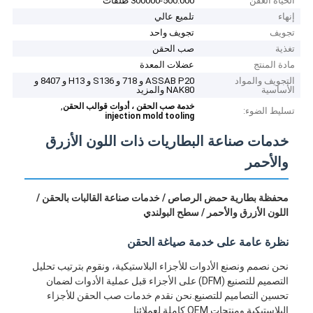
الحياة العفن
300000-500.000 طلقات
إنهاء
تلميع عالي
تجويف
تجويف واحد
تغذية
صب الحقن
مادة المنتج
عضلات المعدة
التجويف والمواد
ASSAB P20 و 718 و S136 و H13 و 8407 و
الأساسية
NAK80 والمزيد
,
خدمة صب الحقن ، أدوات قوالب الحقن
تسليط الضوء:
injection mold tooling
خدمات صناعة البطاريات ذات اللون الأزرق
والأحمر
محفظة بطارية حمض الرصاص / خدمات صناعة القالبات بالحقن /
اللون الأزرق والأحمر / سطح البولندي
نظرة عامة على خدمة صياغة الحقن
نحن نصمم ونصنع الأدوات للأجزاء البلاستيكية، ونقوم بترتيب تحليل
التصميم للتصنيع (DFM) على الأجزاء قبل عملية الأدوات لضمان
تحسين التصاميم للتصنيع.نحن نقدم خدمات صب الحقن للأجزاء
البلاستيكية ومنتجات OEM كاملة لعملائنا.