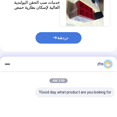
خدمات صب الحقن البولندية
العالية لإسكان بطارية حمض
الرصاص باللون الأزرق
والأحمر
دردشة
المنتجات الموصى بها
zhs
3:59 AM
Good day, what product are you looking for?
آلة حقن طلقة مزدوجة
الخدمة المهنية للطلاء
خدمة صب الحقن
بالحقن
الهاتف المحمول 