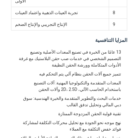
الأولى
معلومات عنا
8
تجربة العينات الذهبية واعتماد العينات
جولة في المعمل
9
الإنتاج التجريبي والإنتاج الضخم
اتصل بنا
المزايا التنافسية
حالات
13 عامًا من الخبرة في تصنيع المعدات الأصلية وتصنيع
التصميم الشخصي في خدمات صب حقن البلاستيك مع غرفة
نتحدث الآن
الأدوات المتكاملة وورشة الحقن النظيفة
تتميز جميع آلات الحقن بنظام آلي يتم التحكم فيه
المعدات المتقدمة والتكنولوجيا المهنية: آلات التصنيع
خدمات صب الحقن
باستخدام الحاسب الآلي، 2D، 2.5D وآلات الحقن
خدمات البحث والتطوير المتقدمة والخبرة الهندسية: سوق
خدمة صب حقن البلاستيك
دبي المالي وتحليل تدفق القالب
تقنية قولبة الحقن المزدوجة الممتازة
صب حقن مزدوج
نهج موجه نحو الجودة مع تحليل محركات التكلفة لمشاركة
صب حقن دقيقة
فوائد خفض التكلفة مع العملاء
خدمات شاملة بما في ذلك التصميم والنماذج الأولية والطلاء