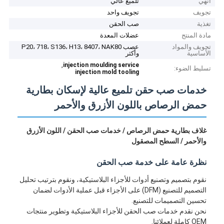
أنهي
تلميع عالي
تجويف
تجويف واحد
تغذية
صب الحقن
مادة المنتج
عضلات المعدة
تجويف والمواد
عصب P20، 718، S136، H13، 8407، NAK80
الأساسية
وأكثر
,
injection moulding service
تسليط الضوء:
injection mold tooling
خدمات صب حقن تلميع عالية لإسكان بطارية
حمض الرصاص باللون الأزرق والأحمر
غلاف بطارية حمض الرصاص / خدمات صب الحقن / اللون الأزرق
والأحمر / السطح المصقول
نظرة عامة على خدمة صب الحقن
نقوم بتصميم وتصنيع أدوات للأجزاء البلاستيكية، ونقوم بترتيب تحليل
التصميم للتصنيع (DFM) على الأجزاء قبل عملية الأدوات لضمان
تحسين التصميمات للتصنيع.
نحن نقدم خدمات صب الحقن للأجزاء البلاستيكية وتطوير منتجات
OEM كاملة لعملائنا.