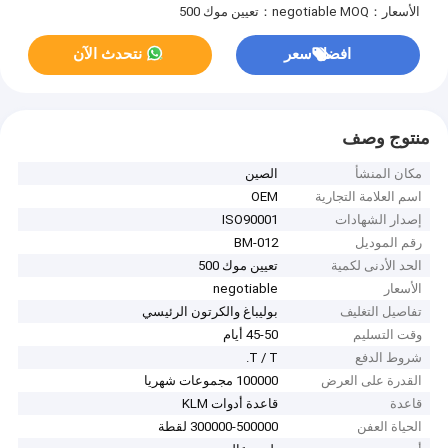
الأسعار：negotiable
MOQ：تعيين موك 500
افضل سعر
نتحدث الآن
منتوج وصف
مكان المنشأ
الصين
اسم العلامة التجارية
OEM
إصدار الشهادات
ISO90001
رقم الموديل
BM-012
الحد الأدنى لكمية
تعيين موك 500
الأسعار
negotiable
تفاصيل التغليف
بوليباغ والكرتون الرئيسي
وقت التسليم
45-50 أيام
شروط الدفع
T / T.
القدرة على العرض
100000 مجموعات شهريا
قاعدة
قاعدة أدوات KLM
الحياة العفن
300000-500000 لقطة