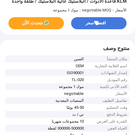
KLM قاعدة الأدوات / البلاستيك عالية البلاستيك / طلقة واحدة
الأسعار：negotiable
MOQ：موك 1 مجموعة
افضل سعر
نتحدث الآن
منتوج وصف
مكان المنشأ
الصين
اسم العلامة التجارية
OEM
إصدار الشهادات
ISO90001
رقم الموديل
TL-020
الحد الأدنى لكمية
موك 1 مجموعة
الأسعار
negotiable
تفاصيل التغليف
المنصات المعدنية
وقت التسليم
45-50 يومًا
شروط الدفع
تي / ت
القدرة على العرض
10 مجموعات شهريا
الحياة العفن
300000-500000 لقطة