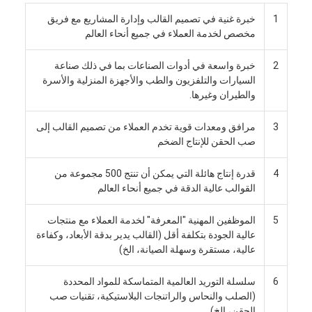
معلومات عنا
1
خبرة غنية في تصميم القالب وإدارة المشاريع مع فريق
مخصص لخدمة العملاء في جميع أنحاء العالم
جولة في المعمل
2
خبرة واسعة في أدوات الصناعات بما في ذلك صناعة
اتصل بنا
السيارات والتلفزيون والطب والأجهزة المنزلية والأسرة
والطيران وغيرها.
حالات
3
مرافق ومعدات قوية تخدم العملاء من تصميم القالب إلى
نتحدث الآن
صب الحقن للإنتاج الضخم
4
قدرة إنتاج هائلة التي يمكن أن تنتج 500 مجموعة من
القوالب عالية الدقة في جميع أنحاء العالم
خدمات صب الحقن
5
الموظفين المهنية "المعرفة" لخدمة العملاء مع منتجات
خدمة صب حقن البلاستيك
عالية الجودة بتكلفة أقل (القالب يدير بدقة الأبعاد، وكفاءة
عالية، مستقرة وسهلة الصيانة، الخ)
صب حقن مزدوج
6
سلسلة التوريد العالمية المتماسكة للمواد المحددة
صب حقن دقيقة
(الصلب والنحاس والراتنجات البلاستيكية، تقنيات صب
الحقن، الخ)