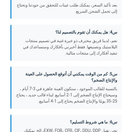
بعد تأكيد السعر، يمكنك طلب عينات للتحقق من جودتنا وتحتاج
إلى تحمل الشحن السريع.
س4: هل يمكنك أن تقوم بالتصميم لنا؟
نعم، لدينا فريق محترف ذو خبرة غنية في تصميم منتجات
البلاستيك وتصنيعها. فقط أخبرني بأفكارك وسنساعدك في
تنفيذ أفكارك إلى منتجات مثالية.
س5: كم من الوقت يمكنني أن أتوقع الحصول على العينة
والإنتاج الضخم؟
بالنسبة للقالب الموجود ، ستكون العينة جاهزة في 3-7 أيام ،
وسيحتاج الإنتاج الضخم إلى 1-2 أسابيع. لبناء قالب جديد ، يحتاج
25-35 يومًا والإنتاج الضخم يحتاج إلى 1-4 أسابيع.
س6: ما هي شروط التسليم؟
نحن نقبل EXW، FOB، CFR، CIF، DDU، DDP، الخ. يمكنك