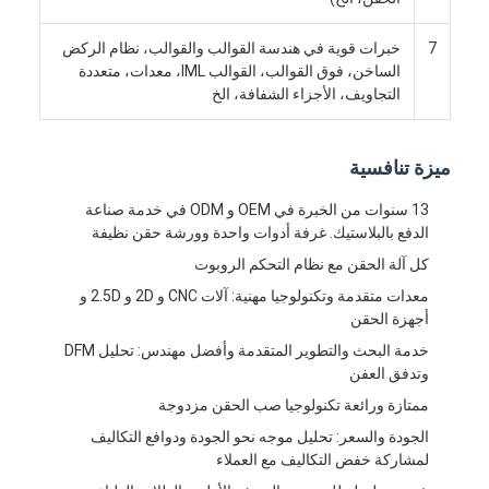
حقن صب طلقة واحدة
7
خبرات قوية في هندسة القوالب والقوالب، نظام الركض
صب حقن صب
الساخن، فوق القوالب، القوالب IML، معدات، متعددة
التجاويف، الأجزاء الشفافة، الخ
صب حقن OEM
إدراج حقن صب
ميزة تنافسية
حقن صب الإلكترونيات
13 سنوات من الخبرة في OEM و ODM في خدمة صناعة
الدفع بالبلاستيك. غرفة أدوات واحدة وورشة حقن نظيفة
صب حقن السيليكون
كل آلة الحقن مع نظام التحكم الروبوت
معدات متقدمة وتكنولوجيا مهنية: آلات CNC و 2D و 2.5D و
خدمة الصب يموت
أجهزة الحقن
خدمة البحث والتطوير المتقدمة وأفضل مهندس: تحليل DFM
وتدفق العفن
ممتازة ورائعة تكنولوجيا صب الحقن مزدوجة
الجودة والسعر: تحليل موجه نحو الجودة ودوافع التكاليف
لمشاركة خفض التكاليف مع العملاء