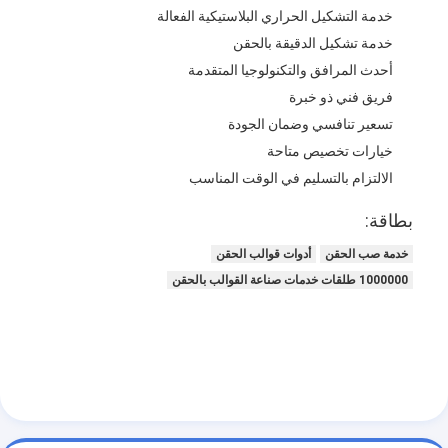
حقن صب طلقة واحدة
خدمة التشكيل الحراري البلاستيكية الفعالة
خدمة تشكيل الدقيقة بالحقن
صب حقن صب
أحدث المرافق والتكنولوجيا المتقدمة
فريق فني ذو خبرة
صب حقن OEM
تسعير تنافسي وضمان الجودة
إدراج حقن صب
خيارات تخصيص متاحة
الالتزام بالتسليم في الوقت المناسب
حقن صب الإلكترونيات
بطاقة:
صب حقن السيليكون
خدمة صب الحقن
أدوات قوالب الحقن
خدمة الصب يموت
1000000 طلقات خدمات صناعة القوالب بالحقن