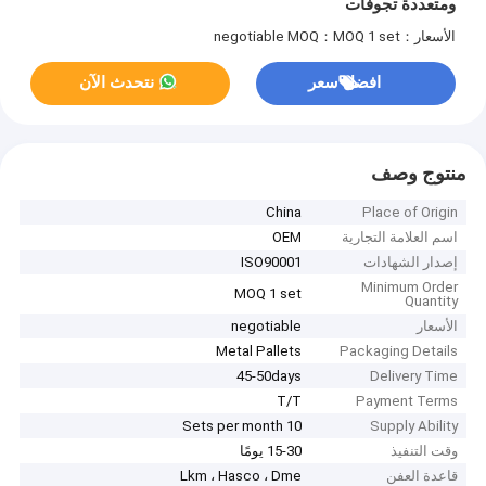
ومتعددة تجوفات
الأسعار：negotiable
MOQ：MOQ 1 set
افضل سعر
نتحدث الآن
منتوج وصف
China
Place of Origin
اسم العلامة التجارية
OEM
إصدار الشهادات
ISO90001
Minimum Order
MOQ 1 set
Quantity
الأسعار
negotiable
Metal Pallets
Packaging Details
45-50days
Delivery Time
T/T
Payment Terms
10 Sets per month
Supply Ability
وقت التنفيذ
15-30 يومًا
قاعدة العفن
Lkm ، Hasco ، Dme