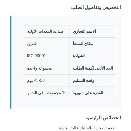
معلومات عنا
التخصيص وتفاصيل الطلب
جولة في المعمل
اتصل بنا
الاسم التجاري
صناعة المعدات الأولية
مكان المنشأ
الصين
حالات
الشهادة
الـ ISO 90001
نتحدث الآن
الحد الأدنى لكمية الطلب
مجموعة واحدة
وقت التسليم
45-50 يوم
خدمات صب الحقن
القدرة على التوريد
10 مجموعات في الشهر
خدمة صب حقن البلاستيك
صب حقن مزدوج
الخصائص الرئيسية
صب حقن دقيقة
خدمة طحن البلاستيك عالية الجودة