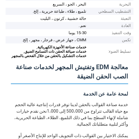
البحرية
البحر ، الجو ، السريع
التشطيب السطحي
تلميع ، طلاء ، طباعة حريرية ، إلخ.
التعبئة
حالة خشبية ، كرتون ، البليت
العادة
نعم..
وقت التنفيذ
15-30 يوما
تكمن
CMM ، جهاز عرض ، فرجار ، مجهر ، إلخ.
,
خدمات صناعة الأجهزة الكهربائية
تسليط الضوء:
,
خدمات صياغة الحقن ذات التسامح الضيق
خدمات التشكيل بالحقن من خلال الفحص بالمجهر
معالجة EDM وتفتيش المجهر لخدمات صناعة
الصب الحقن الضيقة
لمحة عامة عن الخدمة
خدمة صناعة القوالب بالحقن لدينا توفر قدرات إنتاجية عالية الحجم
مع حياة القالب تتراوح من 500،000 إلى 1،000نحن نقدم خيارات
شاملة لإنهاء السطح بما في ذلك التلميع، الطلاء، الطباعة الحريرية،
وأكثر لتلبية متطلباتك الجمالية.
يمكنك الاختيار بين القوالب ذات التجويف الواحد للإنتاج الأصغر أو