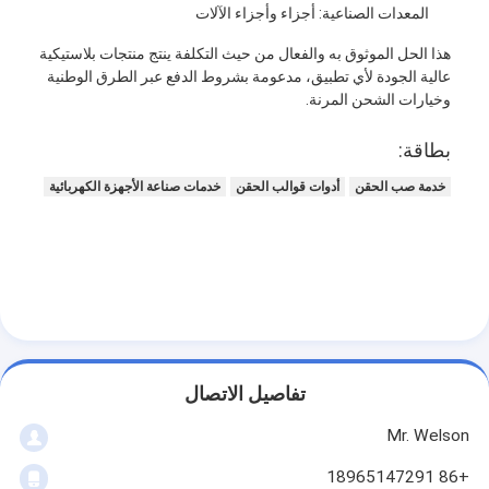
المعدات الصناعية: أجزاء وأجزاء الآلات
معلومات عنا
هذا الحل الموثوق به والفعال من حيث التكلفة ينتج منتجات بلاستيكية
جولة في المعمل
عالية الجودة لأي تطبيق، مدعومة بشروط الدفع عبر الطرق الوطنية
وخيارات الشحن المرنة.
اتصل بنا
بطاقة:
حالات
خدمة صب الحقن
أدوات قوالب الحقن
خدمات صناعة الأجهزة الكهربائية
نتحدث الآن
خدمات صب الحقن
خدمة صب حقن البلاستيك
تفاصيل الاتصال
صب حقن مزدوج
Mr. Welson
صب حقن دقيقة
+86 18965147291