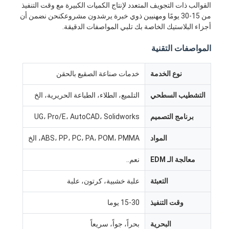
القوالب ذات التجويف المتعدد لإنتاج الكميات الكبيرة مع وقت التنفيذ
من 15-30 يومًا ومهنيين ذوي خبرة يرشدون مشروعكنحن نضمن أن
أجزاء البلاستيك الخاصة بك تلبي المواصفات الدقيقة.
المواصفات التقنية
نوع الخدمة
خدمات صناعة الصقيع بالحقن
التشطيب السطحي
التلميع، الطلاء، الطباعة الحريرية، الخ
برنامج التصميم
UG، Pro/E، AutoCAD، Solidworks
المواد
ABS، PP، PC، PA، POM، PMMA، الخ
معالجة الـ EDM
نعم..
التعبئة
علبة خشبية، كرتون، علبة
وقت التنفيذ
15-30 يوما
البحرية
بحراً، جواً، سريعاً