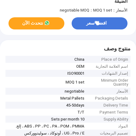
الضيقة
الأسعار：negotiable
MOQ：MOQ 1 set
افضل سعر
نتحدث الآن
منتوج وصف
China
Place of Origin
اسم العلامة التجارية
OEM
إصدار الشهادات
ISO90001
Minimum Order
MOQ 1 set
Quantity
الأسعار
negotiable
Metal Pallets
Packaging Details
45-50days
Delivery Time
T/T
Payment Terms
10 Sets per month
Supply Ability
المواد
ABS ، PP ، PC ، PA ، POM ، PMMA ، إلخ.
تصميم البرمجيات
UG ، Pro / E ، أوتوكاد ، سوليدووركس