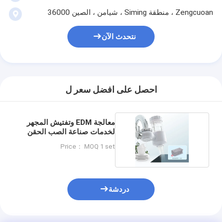
حقن صب طلقة واحدة
Zengcuoan ، منطقة Siming ، شيامن ، الصين 36000
صب حقن صب
نتحدث الآن
صب حقن OEM
إدراج حقن صب
احصل على افضل سعر ل
حقن صب الإلكترونيات
صب حقن السيليكون
معالجة EDM وتفتيش المجهر
لخدمات صناعة الصب الحقن
خدمة الصب يموت
الضيقة
Price： MOQ 1 set
دردشة