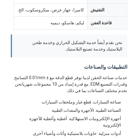
التفتيش
كاميرا، جهاز عرض، ميكروسكوب، الخ.
قاعدة العفن
ليكم، هاسكو، ديميه
نحن نقدم أيضاً خدمة التشكيل الحراري وخدمة طحن
البلاستيك وخدمة تصنيع البلاستيك.
التطبيقات والصناعات
خدمات صناعة الحقن لدينا توفر قطع الدقة مع ± 0.01mm التسامح
وقدرات التصنيع EDM. مع قدرة إمداد من 10 مجموعات شهريانحن
نخدم مختلف الصناعات بما في ذلك:
صناعة السيارات: قطع غيار وملحقات السيارات
بيت
الصناعة الطبية: الأجهزة والمعدات الطبية
منتجات
أجهزة الإلكترونيات الاستهلاكية: أغطية وأغطية للأجهزة
الإلكترونية
أشرطة فيديو
أدوات منزلية: حاويات بلاستيكية وأثاث وأشياء أخرى