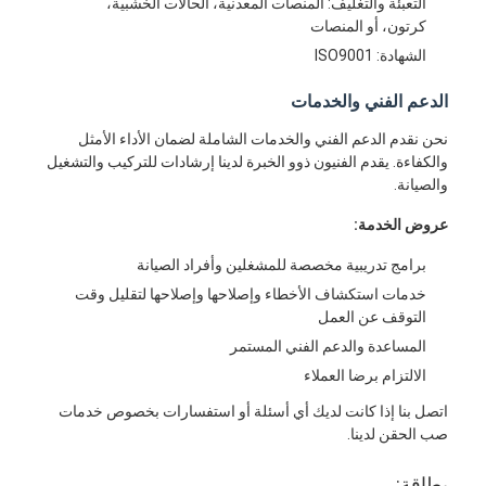
التعبئة والتغليف: المنصات المعدنية، الحالات الخشبية،
حقن صب طلقة واحدة
كرتون، أو المنصات
الشهادة: ISO9001
صب حقن صب
الدعم الفني والخدمات
صب حقن OEM
نحن نقدم الدعم الفني والخدمات الشاملة لضمان الأداء الأمثل
إدراج حقن صب
والكفاءة. يقدم الفنيون ذوو الخبرة لدينا إرشادات للتركيب والتشغيل
والصيانة.
حقن صب الإلكترونيات
عروض الخدمة:
صب حقن السيليكون
برامج تدريبية مخصصة للمشغلين وأفراد الصيانة
خدمات استكشاف الأخطاء وإصلاحها وإصلاحها لتقليل وقت
خدمة الصب يموت
التوقف عن العمل
المساعدة والدعم الفني المستمر
الالتزام برضا العملاء
اتصل بنا إذا كانت لديك أي أسئلة أو استفسارات بخصوص خدمات
صب الحقن لدينا.
بطاقة: