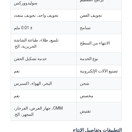
سوليدووركس
تجويف العفن
تجويف واحد، تجويف متعدد
تسامح
± 0.01 ملم
تلميع، طلاء، طباعة الشاشة
الانتهاء من السطح
الحريرية، الخ.
نوع الخدمة
خدمة تشكيل الحقن
تصنيع الآلات الإلكترونية
نعم
شحن
البحر، الهواء، اكسبرس
مخصص
نعم
بيت
CMM، جهاز العرض، الفرجار،
تقتيش
منتجات
المجهر، الخ.
أشرطة فيديو
التطبيقات وتفاصيل الإنتاج