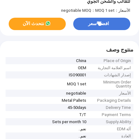
للقالب والشحن الجوي
الأسعار：negotiable
MOQ：MOQ 1 set
افضل سعر
نتحدث الآن
منتوج وصف
China
Place of Origin
اسم العلامة التجارية
OEM
إصدار الشهادات
ISO90001
Minimum Order
MOQ 1 set
Quantity
الأسعار
negotiable
Metal Pallets
Packaging Details
45-50days
Delivery Time
T/T
Payment Terms
10 Sets per month
Supply Ability
آلة EDM
نعم..
العادة
نعم..