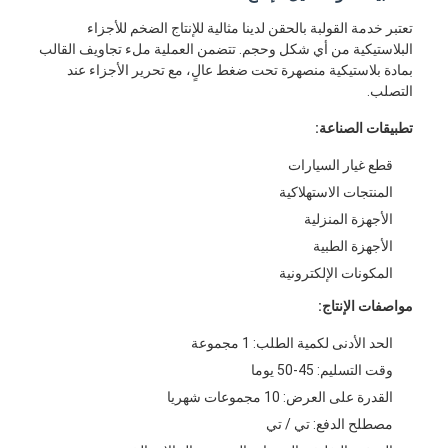
معلومات عنا
تعتبر خدمة القولبة بالحقن لدينا مثالية للإنتاج الضخم للأجزاء
البلاستيكية من أي شكل وحجم. تتضمن العملية ملء تجاويف القالب
جولة في المعمل
بمادة بلاستيكية منصهرة تحت ضغط عالٍ، مع تحرير الأجزاء عند
التصلب.
اتصل بنا
تطبيقات الصناعة:
حالات
قطع غيار السيارات
المنتجات الاستهلاكية
نتحدث الآن
الأجهزة المنزلية
الأجهزة الطبية
المكونات الإلكترونية
خدمات صب الحقن
مواصفات الإنتاج:
خدمة صب حقن البلاستيك
الحد الأدنى لكمية الطلب: 1 مجموعة
وقت التسليم: 45-50 يوما
صب حقن مزدوج
القدرة على العرض: 10 مجموعات شهريا
صب حقن دقيقة
مصطلح الدفع: تي / تي