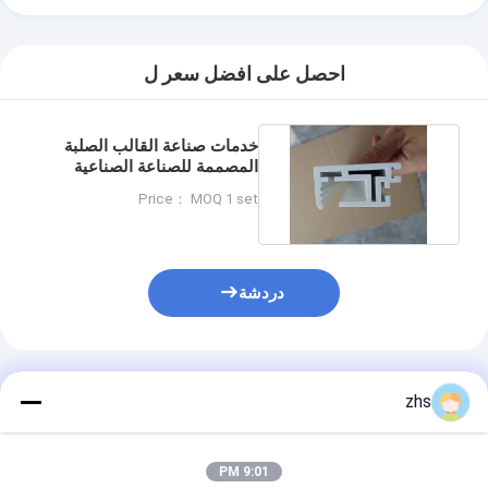
احصل على افضل سعر ل
خدمات صناعة القالب الصلبة
المصممة للصناعة الصناعية
للقالب والشحن الجوي
Price： MOQ 1 set
دردشة
المنتجات الموصى بها
zhs
9:01 PM