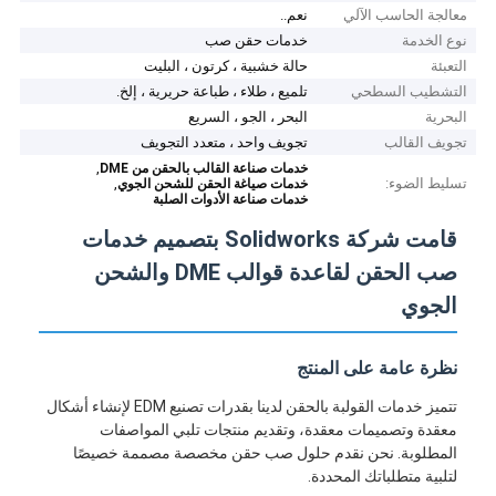
معالجة الحاسب الآلي
نعم..
نوع الخدمة
خدمات حقن صب
التعبئة
حالة خشبية ، كرتون ، البليت
التشطيب السطحي
تلميع ، طلاء ، طباعة حريرية ، إلخ.
البحرية
البحر ، الجو ، السريع
تجويف القالب
تجويف واحد ، متعدد التجويف
,
خدمات صناعة القالب بالحقن من DME
تسليط الضوء:
,
خدمات صياغة الحقن للشحن الجوي
خدمات صناعة الأدوات الصلبة
قامت شركة Solidworks بتصميم خدمات
صب الحقن لقاعدة قوالب DME والشحن
الجوي
نظرة عامة على المنتج
تتميز خدمات القولبة بالحقن لدينا بقدرات تصنيع EDM لإنشاء أشكال
معقدة وتصميمات معقدة، وتقديم منتجات تلبي المواصفات
المطلوبة. نحن نقدم حلول صب حقن مخصصة مصممة خصيصًا
لتلبية متطلباتك المحددة.