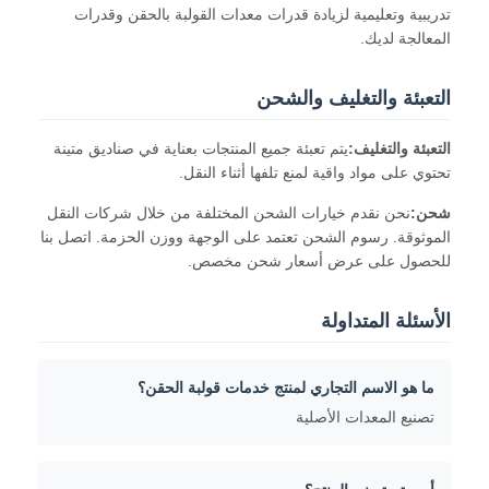
حقن صب طلقة واحدة
تدريبية وتعليمية لزيادة قدرات معدات القولبة بالحقن وقدرات
المعالجة لديك.
صب حقن صب
التعبئة والتغليف والشحن
صب حقن OEM
التعبئة والتغليف:
يتم تعبئة جميع المنتجات بعناية في صناديق متينة
إدراج حقن صب
تحتوي على مواد واقية لمنع تلفها أثناء النقل.
حقن صب الإلكترونيات
شحن:
نحن نقدم خيارات الشحن المختلفة من خلال شركات النقل
الموثوقة. رسوم الشحن تعتمد على الوجهة ووزن الحزمة. اتصل بنا
صب حقن السيليكون
للحصول على عرض أسعار شحن مخصص.
خدمة الصب يموت
الأسئلة المتداولة
ما هو الاسم التجاري لمنتج خدمات قولبة الحقن؟
تصنيع المعدات الأصلية