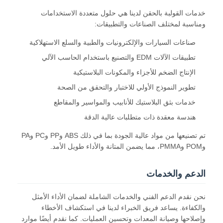
معلومات عنا
خدمات القولبة بالحقن لدينا هي حلول متعددة الاستخدامات
ومناسبة لمختلف الصناعات والتطبيقات:
جولة في المعمل
صناعات السيارات والإلكترونيات والطبية والسلع الاستهلاكية
اتصل بنا
تطبيقات الآلات EDM والتصنيع باستخدام الحاسب الآلي
الإنتاج الضخم للأجزاء والمكونات البلاستيكية
حالات
تطوير النموذج الأولي للاختبار والتحقق من الصحة
نتحدث الآن
خدمات بثق البلاستيك للأنابيب والمواسير والمقاطع
هندسة معقدة ذات متطلبات عالية الدقة
تم تصنيعها من مواد عالية الجودة بما في ذلك ABS وPP وPC وPA
خدمات صب الحقن
وPOM وPMMA، مما يضمن المتانة والأداء طويل الأمد.
خدمة صب حقن البلاستيك
الدعم والخدمات
صب حقن مزدوج
نحن نقدم الدعم الفني والخدمات الشاملة لضمان الأداء الأمثل
صب حقن دقيقة
والكفاءة. يساعد فريق الخبراء لدينا في استكشاف الأخطاء
وإصلاحها وصيانة المعدات وتحسين العمليات. كما نقدم أيضًا موارد