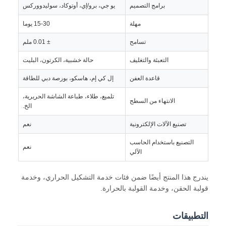
برامج التصميم
يو جي، برو/إي، أوتوكاد، سوليدووركس
مهلة
15-30 يوما
تسامح
± 0.01 ملم
التعبئة والتغليف
حالة خشبية، الكرتون، البليت
قاعدة العفن
إل كي إم، هاسكو، بورصة دبي للطاقة
تلميع، طلاء، طباعة الشاشة الحريرية،
الانتهاء من السطح
الخ.
تصنيع الآلات الإلكترونية
نعم
التصنيع باستخدام الحاسب
نعم
الآلي
بيت
يندرج هذا المنتج أيضًا ضمن فئات خدمة التشكيل الحراري، وخدمة
قولبة الحقن، وخدمة القولبة بالحرارة.
منتجات
أشرطة فيديو
التطبيقات