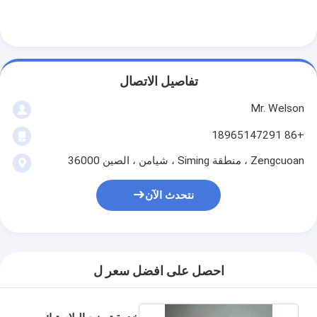
تفاصيل الاتصال
Mr. Welson
+86 18965147291
Zengcuoan ، منطقة Siming ، شيامن ، الصين 36000
نتحدث الآن
احصل على افضل سعر ل