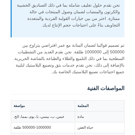
نحن نقدم حلول تغليف شاملة بما في ذلك الصناديق الخشبية
والكرتون والمنصات لضمان وصول المنتجات في حالة
ممتازة. اختر من بين خيارات القولبة الفردية والمتعددة
التجاويف بناءً على احتياجات حجم الإنتاج لديك.
تم تصميم قوالبنا لضمان المتانة مع عمر افتراضي يتراوح بين
500000 إلى 1000000 طلقة. نحن نقدم العديد من التشطيبات
السطحية بما في ذلك التلميع والطلاء والطباعة بالشاشة الحريرية.
بالإضافة إلى ذلك، نحن نقدم خدمات بثق وتصنيع البلاستيك لتلبية
جميع احتياجات تصنيع البلاستيك الخاصة بك.
المواصفات الفنية
المعلمة
مواصفة
مادة
عبس، ب، بيسي، با، بوم، بمما، الخ.
حياة العفن
500000-1000000 طلقة