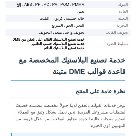
المواد
ABS ، PP ، PC ، PA ، POM ، PMMA ، إلخ.
العادة
نعم..
التعبئة
حالة خشبية ، كرتون ، البليت
البحرية
البحر ، الجو ، السريع
تجويف القالب
تجويف واحد ، متعدد التجويف
,
خدمة تصنيع البلاستيك القائم على العفن من DME
تسليط الضوء:
,
خدمة تصنيع البلاستيك حسب الطلب
خدمة تصنيع البلاستيك الدائم
خدمة تصنيع البلاستيك المخصصة مع
قاعدة قوالب DME متينة
نظرة عامة على المنتج
توفر خدمات القولبة بالحقن لدينا حلولاً مخصصة مصممة خصيصًا
لمتطلبات مشروعك الفريدة. نحن نعمل بشكل وثيق مع العملاء
لتقديم منتجات عالية الجودة تتجاوز التوقعات من خلال فريقنا من
المهنيين ذوي الخبرة.