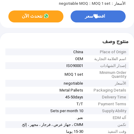
الأسعار：negotiable
MOQ：MOQ 1 set
افضل سعر
نتحدث الآن
منتوج وصف
China
Place of Origin
اسم العلامة التجارية
OEM
إصدار الشهادات
ISO90001
Minimum Order
MOQ 1 set
Quantity
الأسعار
negotiable
Metal Pallets
Packaging Details
45-50days
Delivery Time
T/T
Payment Terms
10 Sets per month
Supply Ability
آلة EDM
نعم..
تكمن
CMM ، جهاز عرض ، فرجار ، مجهر ، إلخ.
وقت التنفيذ
15-30 يوما