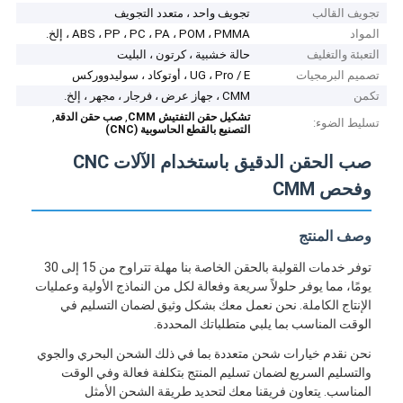
تجويف القالب
تجويف واحد ، متعدد التجويف
المواد
ABS ، PP ، PC ، PA ، POM ، PMMA ، إلخ.
التعبئة والتغليف
حالة خشبية ، كرتون ، البليت
تصميم البرمجيات
UG ، Pro / E ، أوتوكاد ، سوليدووركس
تكمن
CMM ، جهاز عرض ، فرجار ، مجهر ، إلخ.
,
,
تشكيل حقن التفتيش CMM
صب حقن الدقة
تسليط الضوء:
التصنيع بالقطع الحاسوبية (CNC)
صب الحقن الدقيق باستخدام الآلات CNC
وفحص CMM
وصف المنتج
توفر خدمات القولبة بالحقن الخاصة بنا مهلة تتراوح من 15 إلى 30
يومًا، مما يوفر حلولاً سريعة وفعالة لكل من النماذج الأولية وعمليات
الإنتاج الكاملة. نحن نعمل معك بشكل وثيق لضمان التسليم في
الوقت المناسب بما يلبي متطلباتك المحددة.
نحن نقدم خيارات شحن متعددة بما في ذلك الشحن البحري والجوي
والتسليم السريع لضمان تسليم المنتج بتكلفة فعالة وفي الوقت
المناسب. يتعاون فريقنا معك لتحديد طريقة الشحن الأمثل