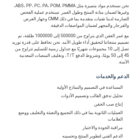
نحن نستخدم مواد متميزة مثل ABS، PP، PC، PA، POM، PMMA،
معلومات عنا
وغيرها لضمان متانة المنتج وطول العمر. تستخدم عملية الفحص
الصارمة لدينا تقنيات متقدمة بما في ذلك CMM وجهاز العرض
جولة في المعمل
والفرجار والمجهر لضمان المواصفات الدقيقة.
اتصل بنا
مع عمر العفن الذي يتراوح من 500000 إلى 1000000 طلقة، تم
تصميم منتجاتنا لتحقيق أداء طويل الأمد. نحن نحافظ على قدرة توريد
حالات
تصل إلى 10 مجموعات شهريًا مع جداول زمنية للتسليم تتراوح من
45 إلى 50 يومًا، وشروط الدفع T/T، وتغليف المنصات المعدنية
نتحدث الآن
الآمنة.
الدعم والخدمات
المساعدة في التصميم والنماذج الأولية
خدمات صب الحقن
تحليل تدفق القالب وتصميم الأدوات
خدمة صب حقن البلاستيك
إنتاج صب الحقن
العمليات الثانوية بما في ذلك التجميع والتعبئة والتغليف ووضع
صب حقن مزدوج
العلامات
مراقبة الجودة والاختبار
صب حقن دقيقة
الدعم الفني لتطوير المنتج وتحسينه