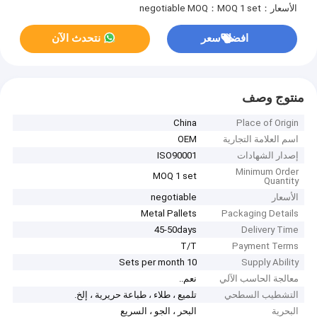
الأسعار：negotiable
MOQ：MOQ 1 set
افضل سعر
نتحدث الآن
منتوج وصف
China
Place of Origin
اسم العلامة التجارية
OEM
إصدار الشهادات
ISO90001
Minimum Order
MOQ 1 set
Quantity
الأسعار
negotiable
Metal Pallets
Packaging Details
45-50days
Delivery Time
T/T
Payment Terms
10 Sets per month
Supply Ability
معالجة الحاسب الآلي
نعم..
التشطيب السطحي
تلميع ، طلاء ، طباعة حريرية ، إلخ.
البحرية
البحر ، الجو ، السريع