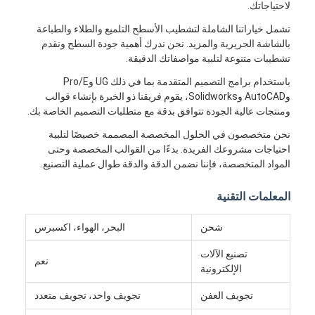
لاحتياجاتك.
تشمل خياراتنا الشاملة لتشطيب الأسطح التلميع والطلاء والطباعة
بالشاشة الحريرية والمزيد. نحن ندرك أهمية جودة السطح ونقدم
تشطيبات متنوعة لتلبية مواصفاتك الدقيقة.
باستخدام برامج التصميم المتقدمة بما في ذلك UG وPro/E
وAutoCAD وSolidworks، يقوم فريقنا ذو الخبرة بإنشاء قوالب
ومنتجات عالية الجودة تتوافق بدقة مع متطلبات التصميم الخاصة بك.
نحن متخصصون في الحلول المخصصة المصممة خصيصًا لتلبية
احتياجات مشروعك الفريدة. بدءًا من القوالب المخصصة وحتى
المواد المتخصصة، فإننا نضمن الدقة والدقة طوال عملية التصنيع.
المعلمات التقنية
شحن
البحر، الهواء، اكسبرس
تصنيع الآلات
نعم
الإلكترونية
تجويف العفن
تجويف واحد، تجويف متعدد