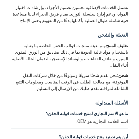
حقن صب طلقة واحدة
تشمل الخدمات الإضافية تحسين تصميم الأجزاء، وإرشادات اختيار
المواد، ودعم إدارة سلسلة التوريد. يقدم فريق الخبراء لدينا مساعدة
صب حقن صب
فنية شاملة طوال العملية بأكملها بدءًا من المفهوم وحتى الإنتاج.
صب حقن OEM
التعبئة والشحن
إدراج حقن صب
تغليف المنتج:
يتم تعبئة منتجات قوالب الحقن الخاصة بنا بعناية
باستخدام مواد عالية الجودة بما في ذلك صناديق من الورق المقوى
حقن صب الإلكترونيات
المتين، ولفائف الفقاعات، والوسائد الإسفنجية لضمان الحالة الأصلية
أثناء النقل.
صب حقن السيليكون
شحن:
نحن نقدم شحنًا سريعًا وموثوقًا من خلال شركات النقل
الموثوقة، مع معالجة الطلب في الوقت المناسب ومعلومات التتبع
خدمة الصب يموت
الشاملة لمراقبة تقدم طلبك من الإرسال إلى التسليم.
الأسئلة المتداولة
ما هو الاسم التجاري لمنتج خدمات قولبة الحقن؟
اسم العلامة التجارية هو OEM.
أين يتم تصنيع منتج خدمات قولبة الحقن؟