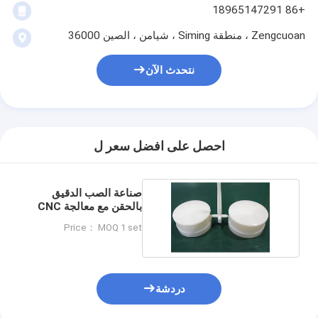
+86 18965147291
Zengcuoan ، منطقة Siming ، شيامن ، الصين 36000
نتحدث الآن
احصل على افضل سعر ل
صناعة الصب الدقيق
بالحقن مع معالجة CNC
وتفتيش CMM
Price： MOQ 1 set
دردشة