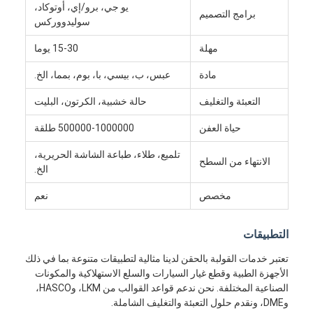
يو جي، برو/إي، أوتوكاد،
برامج التصميم
سوليدووركس
مهلة
15-30 يوما
مادة
عبس، ب، بيسي، با، بوم، بمما، الخ.
التعبئة والتغليف
حالة خشبية، الكرتون، البليت
حياة العفن
500000-1000000 طلقة
تلميع، طلاء، طباعة الشاشة الحريرية،
الانتهاء من السطح
الخ.
مخصص
نعم
بيت
التطبيقات
تعتبر خدمات القولبة بالحقن لدينا مثالية لتطبيقات متنوعة بما في ذلك
منتجات
الأجهزة الطبية وقطع غيار السيارات والسلع الاستهلاكية والمكونات
الصناعية المختلفة. نحن ندعم قواعد القوالب من LKM، وHASCO،
أشرطة فيديو
وDME، ونقدم حلول التعبئة والتغليف الشاملة.