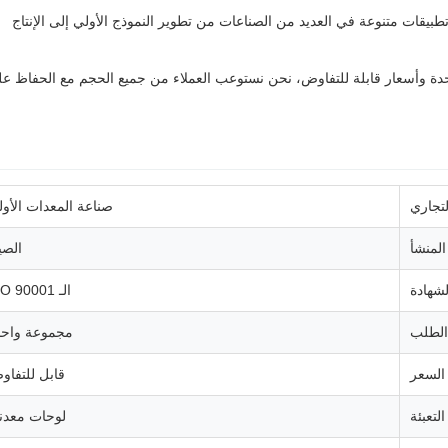
صناعة الدفع بالحقن معتمدة من قِبل ISO90001 تخدم تطبيقات متنوعة في العديد من الصناعات من تطوير النموذج الأولي إلى الإنتاج
احدة وأسعار قابلة للتفاوض، نحن نستوعب العملاء من جميع الحجم مع الحفاظ ع
لتجاري
صناعة المعدات الأول
لمنشأ
الصي
لشهادة
الـ ISO 90001
 الطلب
مجموعة واحد
السعر
قابل للتفا
التعبئة
لوحات معدني