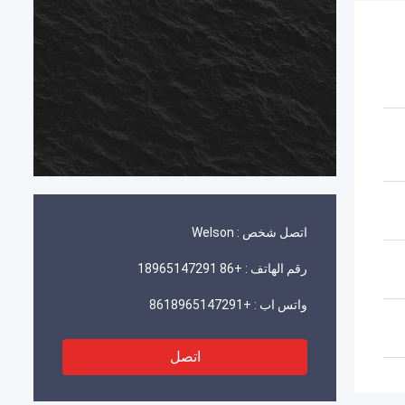
اتصل شخص :
Welson
رقم الهاتف :
+86 18965147291
واتس اب :
+8618965147291
اتصل