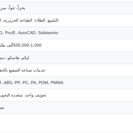
بحراً، جواً، سريع
التلميع، الطلاء، الطباعة الحريرية، ا
G، Pro/E، AutoCAD، Solidworks
500،000-1،000ألف طلقة
ليكم، هاسكو، ديم
خدمات صناعة الصقيع بالحق
ABS، PP، PC، PA، POM، PMMA، الخ
تجويف واحد، متعددة التجو
نعم