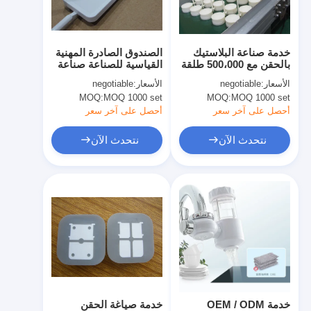
معلومات عنا
جولة في المعمل
خدمة صناعة البلاستيك
الصندوق الصادرة المهنية
بالحقن مع 500،000 طلقة
القياسية للصناعة صناعة
اتصل بنا
حياة العفن
الصب الحقن
الأسعار:
negotiable
الأسعار:
negotiable
MOQ:
MOQ 1000 set
MOQ:
MOQ 1000 set
حالات
أحصل على آخر سعر
أحصل على آخر سعر
نتحدث الآن
نتحدث الآن
نتحدث الآن
خدمات صب الحقن
خدمة صب حقن البلاستيك
صب حقن مزدوج
صب حقن دقيقة
خدمة OEM / ODM
خدمة صياغة الحقن