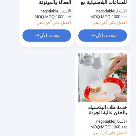
للصناعات البلاستيكية مع
الفعالة والموثوقة
حقن صب طلقة واحدة
تسامح ± 0.02mm
الأسعار:
negotiable
الأسعار:
negotiable
وتفتيش 100٪
MOQ 1000 set
صب حقن صب
MOQ:
MOQ 1000 set
MOQ:
أحصل على آخر سعر
أحصل على آخر سعر
صب حقن OEM
نتحدث الآن
نتحدث الآن
إدراج حقن صب
حقن صب الإلكترونيات
صب حقن السيليكون
خدمة الصب يموت
خدمة طلاء البلاستيك
بالحقن عالية الجودة
معدات التصنيع الحاسوبي
الأسعار:
negotiable
MOQ:
MOQ 1000 set
أحصل على آخر سعر